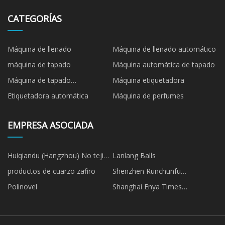
CATEGORÍAS
Máquina de llenado
Máquina de llenado automático
máquina de tapado
Máquina automática de tapado
Máquina de tapado
Máquina etiquetadora
semiautomática
Etiquetadora automática
Máquina de perfumes
EMPRESA ASOCIADA
Huiqiandu (Hangzhou) No tejido
Lanlang Balls
Tecnología Co.,Ltd/ ecotec No
productos de cuarzo zafiro
Shenzhen Runchunfu
tejido Limitado
Tecnología Co., Limitado.
Polinovel
Shanghai Enya Times
Importación y Exportación Co.,
Ltd.