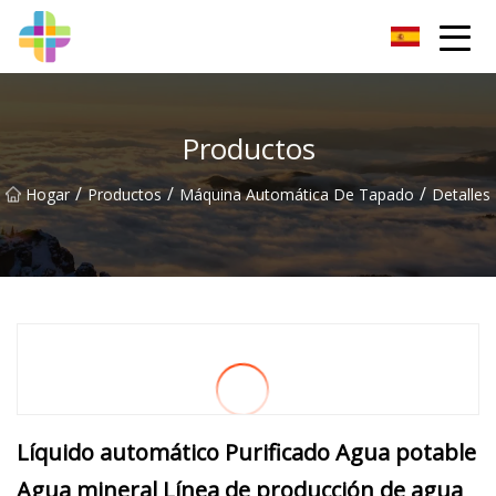
Changchun roca sólida Inc.
Productos
/
/
/
Hogar
Productos
Máquina Automática De Tapado
Detalles
Líquido automático Purificado Agua potable
Agua mineral Línea de producción de agua