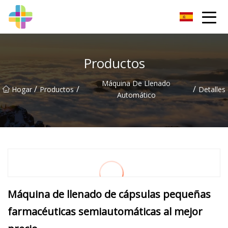
Changchun roca sólida Inc.
Productos
Máquina De Llenado
/
/
/
Hogar
Productos
Detalles
Automático
Máquina de llenado de cápsulas pequeñas
farmacéuticas semiautomáticas al mejor