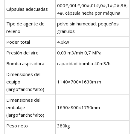
000#,00L#,00#,0L#,0#,1#,2#,3#,
Cápsulas adecuadas
4#, cápsula hecha por máquina
Tipo de agente de
polvo sin humedad, pequeños
relleno
gránulos
Poder total
4.0kw
Presión del aire
0,03 m3/min 0,7 MPa
Bomba aspiradora
capacidad bomba 40m3/h
Dimensiones del
equipo
1140×700×1630m m
(largo*ancho*alto)
Dimensiones del
embalaje
1650×800×1750mm
(largo*ancho*alto)
Peso neto
380kg