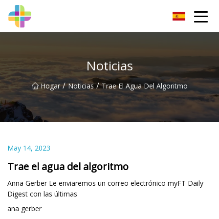
Changchun roca sólida Inc.
Noticias
/
/
Hogar
Noticias
Trae El Agua Del Algoritmo
May 14, 2023
Trae el agua del algoritmo
Anna Gerber Le enviaremos un correo electrónico myFT Daily
Digest con las últimas
ana gerber