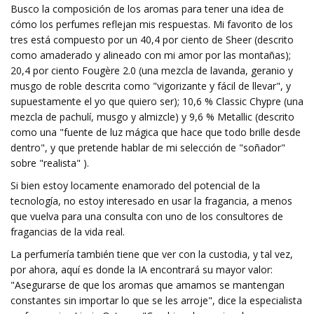
Busco la composición de los aromas para tener una idea de
cómo los perfumes reflejan mis respuestas. Mi favorito de los
tres está compuesto por un 40,4 por ciento de Sheer (descrito
como amaderado y alineado con mi amor por las montañas);
20,4 por ciento Fougère 2.0 (una mezcla de lavanda, geranio y
musgo de roble descrita como "vigorizante y fácil de llevar", y
supuestamente el yo que quiero ser); 10,6 % Classic Chypre (una
mezcla de pachulí, musgo y almizcle) y 9,6 % Metallic (descrito
como una "fuente de luz mágica que hace que todo brille desde
dentro", y que pretende hablar de mi selección de "soñador"
sobre "realista" ).
Si bien estoy locamente enamorado del potencial de la
tecnología, no estoy interesado en usar la fragancia, a menos
que vuelva para una consulta con uno de los consultores de
fragancias de la vida real.
La perfumería también tiene que ver con la custodia, y tal vez,
por ahora, aquí es donde la IA encontrará su mayor valor:
"Asegurarse de que los aromas que amamos se mantengan
constantes sin importar lo que se les arroje", dice la especialista