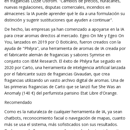
en fragancias Lizzie Ostrom. "Cambios de precios, huracanes,
nuevas regulaciones, disputas comerciales, incendios en
almacenes: la IA puede aprender qué le da a una formulación su
distinción y sugerir sustituciones que ayuden a continuar".
De hecho, las empresas ya han comenzado a apoyarse en la IA
para crear aromas directos al mercado. Egeo On Me y Egeo On
You, lanzados en 2019 por O Boticário, fueron creados con la
ayuda de "Philyra", una herramienta de aromas de IA creada por
el fabricante alemán de fragancias y sabores Symrise en
conjunto con IBM Research. El éxito de Philyra fue seguido en
2020 por Carto, una herramienta de inteligencia artificial lanzada
por el fabricante suizo de fragancias Givaudan, que crea
fragancias utilizando un vasto archivo digital de aromas. Una de
las primeras fragancias de Carto que se lanzó fue She Was an
Anomaly (140 €) del perfumista parisino Etat Libre d'Orange.
Recomendado
Como es la naturaleza de cualquier herramienta de IA, ya sean
chatbots, reconocimiento facial o navegación de mapas, cuanto
más se usa el sistema, más sofisticados son sus resultados.